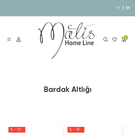
|
TR
EN
6
Bardak Altlığı
% - 10
% - 10