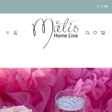
|
TR
EN