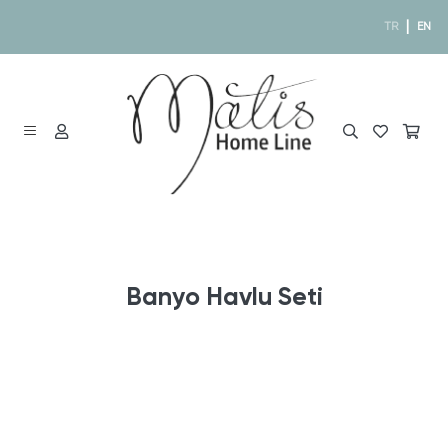
|
TR
EN
Banyo Havlu Seti