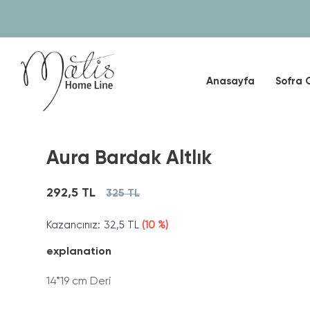
Anasayfa
Sofra 
Aura Bardak Altlık
292,5 TL
325 TL
Kazancınız:
32,5 TL
(10 %)
explanation
14*19 cm Deri