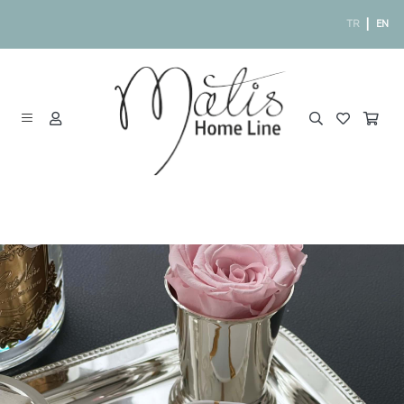
|
TR
EN