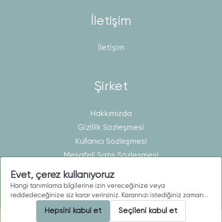
İletişim
İletişim
Şirket
Hakkımızda
Gizlilik Sözleşmesi
Kullanıcı Sözleşmesi
Mesafeli Satış Sözleşmesi
Evet, çerez kullanıyoruz
Hangi tanımlama bilgilerine izin vereceğinize veya
Telif © 2026 MatisHomeLine. Tüm hakları saklıdır.
reddedeceğinize siz karar verirsiniz. Kararınızı istediğiniz zaman
Hesabım alanınızdan
değiştirebilirsiniz. Daha fazla bilgi
gizlilik
Hepsini kabul et
Seçileni kabul et
politikamızda
da bulunabilir.