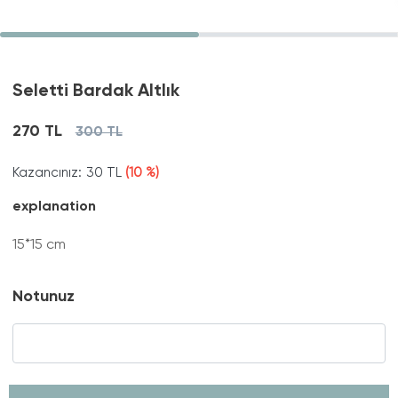
Seletti Bardak Altlık
270 TL
300 TL
Kazancınız:
30 TL
(10 %)
explanation
15*15 cm
Notunuz