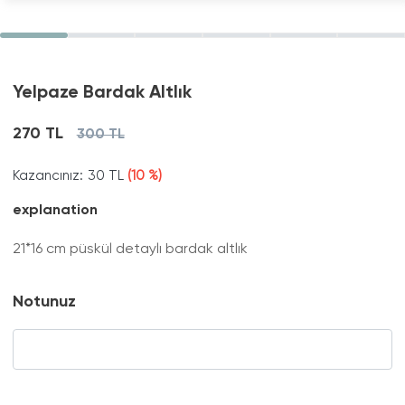
Yelpaze Bardak Altlık
270 TL
300 TL
Kazancınız:
30 TL
(10 %)
explanation
21*16 cm püskül detaylı bardak altlık
Notunuz