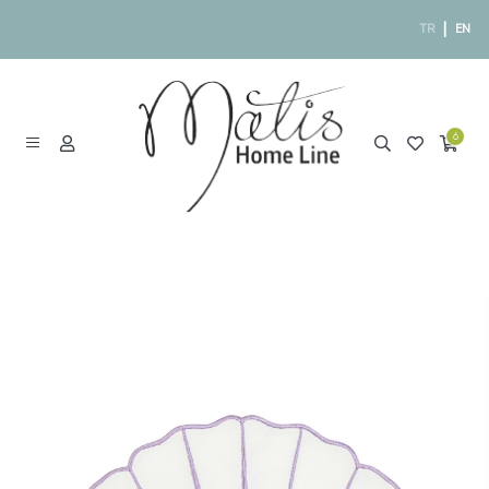
|
TR
EN
6