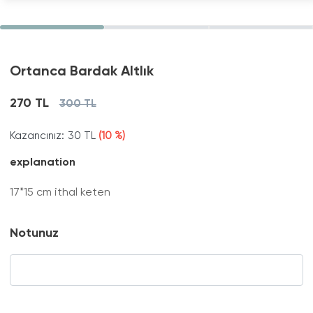
Ortanca Bardak Altlık
270 TL
300 TL
Kazancınız:
30 TL
(10 %)
explanation
17*15 cm ithal keten
Notunuz