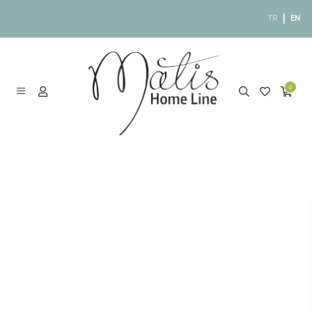
|
TR
EN
6