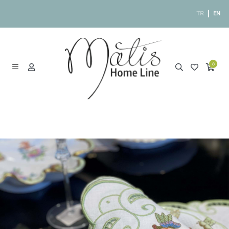
|
TR
EN
6