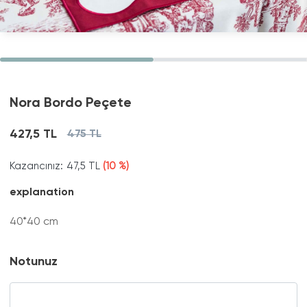
Nora Bordo Peçete
427,5 TL
475 TL
Kazancınız:
47,5 TL
(10 %)
explanation
40*40 cm
Notunuz