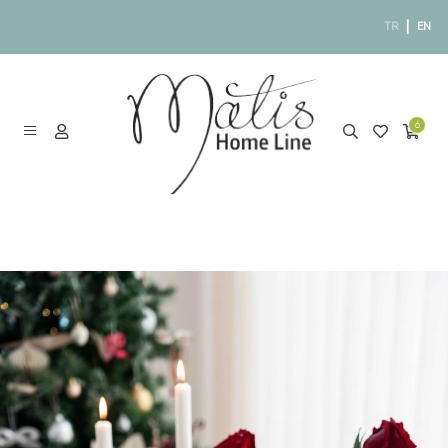
|
TR
EN
6