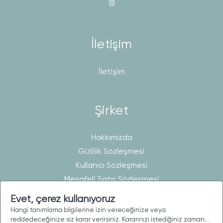
İletişim
İletişim
Şirket
Hakkımızda
Gizlilik Sözleşmesi
Kullanıcı Sözleşmesi
Mesafeli Satış Sözleşmesi
Evet, çerez kullanıyoruz
Hangi tanımlama bilgilerine izin vereceğinize veya
Telif © 2026 MatisHomeLine. Tüm hakları saklıdır.
reddedeceğinize siz karar verirsiniz. Kararınızı istediğiniz zaman