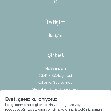
İletişim
İletişim
Şirket
Hakkımızda
Gizlilik Sözleşmesi
Kullanıcı Sözleşmesi
Mesafeli Satış Sözleşmesi
Evet, çerez kullanıyoruz
Hangi tanımlama bilgilerine izin vereceğinize veya
Telif © 2026 MatisHomeLine. Tüm hakları saklıdır.
reddedeceğinize siz karar verirsiniz. Kararınızı istediğiniz zaman