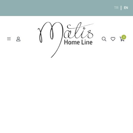
|
TR
EN
6