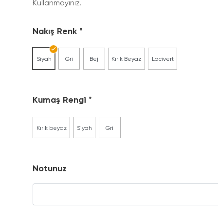
Kullanmayınız.
Nakış Renk
Siyah
Gri
Bej
Kırık Beyaz
Lacivert
Kumaş Rengi
Kırık beyaz
Siyah
Gri
Notunuz