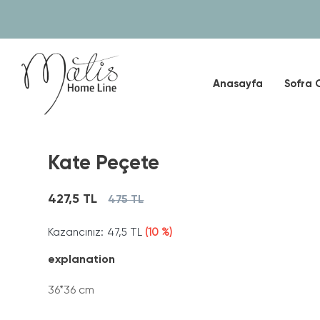
Anasayfa
Sofra 
Kate Peçete
427,5 TL
475 TL
Kazancınız:
47,5 TL
(10 %)
explanation
36*36 cm