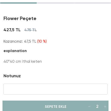
Flower Peçete
427,5 TL
475 TL
Kazancınız:
47,5 TL
(10 %)
explanation
40*40 cm ithal keten
Notunuz
SEPETE EKLE