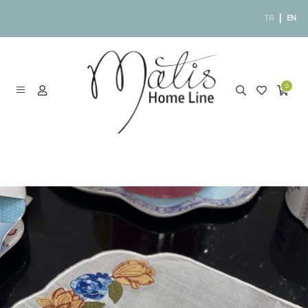
|
TR
EN
6