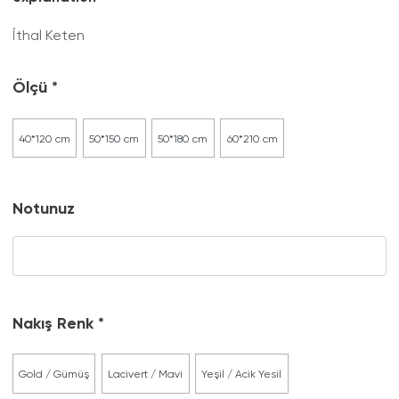
İthal Keten
Ölçü
40*120 cm
50*150 cm
50*180 cm
60*210 cm
Notunuz
Nakış Renk
Gold / Gümüş
Lacivert / Mavi
Yeşil / Acik Yesil