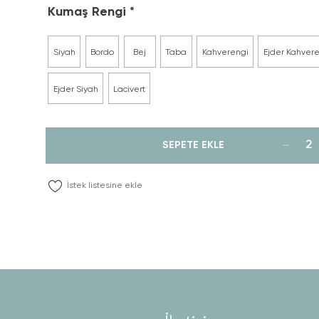
Kumaş Rengi
Siyah
Bordo
Bej
Taba
Kahverengi
Ejder Kahver
Ejder Siyah
Lacivert
SEPETE EKLE
İstek listesine ekle