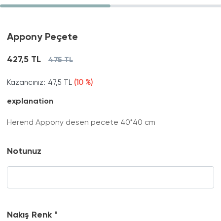
Appony Peçete
427,5 TL
475 TL
Kazancınız:
47,5 TL
(10 %)
explanation
Herend Appony desen pecete 40*40 cm
Notunuz
Nakış Renk